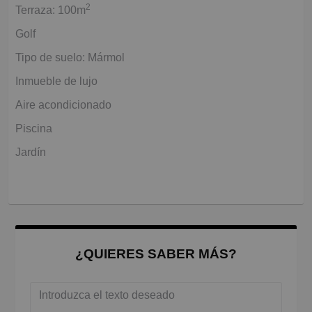
2
Terraza: 100m
Golf
Tipo de suelo: Mármol
Inmueble de lujo
Aire acondicionado
Piscina
Jardín
¿QUIERES SABER MÁS?