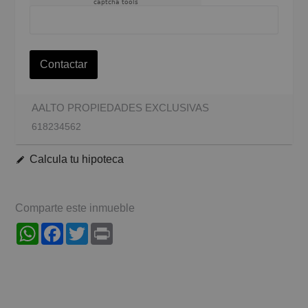
captcha tools
Contactar
AALTO PROPIEDADES EXCLUSIVAS
618234562
Calcula tu hipoteca
Comparte este inmueble
WhatsApp
Facebook
Twitter
Print