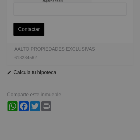
captcha tools
Contactar
AALTO PROPIEDADES EXCLUSIVAS
618234562
Calcula tu hipoteca
Comparte este inmueble
WhatsApp
Facebook
Twitter
Print